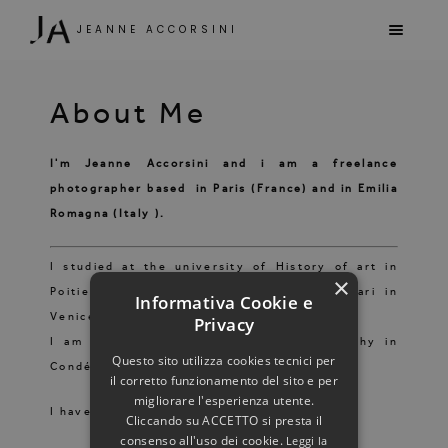
JEANNE ACCORSINI
About Me
I'm Jeanne Accorsini and i am a freelance
photographer based in Paris (France) and in Emilia
Romagna (Italy ).
I studied at the university of History of art in
×
Poitiers and at the university of Ca'Foscari in
Informativa Cookie e
Venice.
Privacy
I am graduated of a licence of photography in
Questo sito utilizza cookies tecnici per
Condé school in Paris.
il corretto funzionamento del sito e per
migliorare l'esperienza utente.
I have a drone license certified by ENAC.
Cliccando su ACCETTO si presta il
consenso all'uso dei cookie.
Leggi la