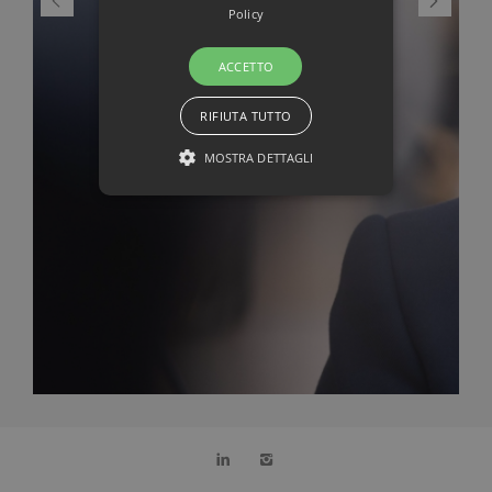
Policy
ACCETTO
RIFIUTA TUTTO
MOSTRA DETTAGLI
STRETTAMENTE NECESSARI E
STATISTICHE
Strettamente necessari e Statistiche
I cookie strettamente necessari
consentono funzionalità del sito Web
principale come l'accesso degli utenti e
la gestione dell'account. Il sito Web non
può essere utilizzato correttamente
senza i cookie strettamente necessari.
Nome
Provider / Dominio
Scadenz